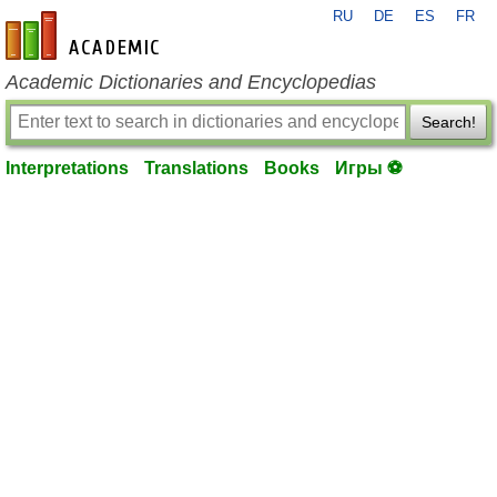
RU
DE
ES
FR
en-academic.com
Academic Dictionaries and Encyclopedias
Search!
Interpretations
Translations
Books
Игры ⚽