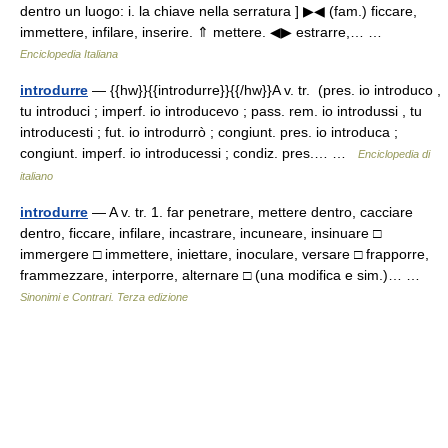
dentro un luogo: i. la chiave nella serratura ] ▶◀ (fam.) ficcare,
immettere, infilare, inserire. ⇑ mettere. ◀▶ estrarre,… …
Enciclopedia Italiana
introdurre
— {{hw}}{{introdurre}}{{/hw}}A v. tr. (pres. io introduco ,
tu introduci ; imperf. io introducevo ; pass. rem. io introdussi , tu
introducesti ; fut. io introdurrò ; congiunt. pres. io introduca ;
congiunt. imperf. io introducessi ; condiz. pres.… …
Enciclopedia di
italiano
introdurre
— A v. tr. 1. far penetrare, mettere dentro, cacciare
dentro, ficcare, infilare, incastrare, incuneare, insinuare □
immergere □ immettere, iniettare, inoculare, versare □ frapporre,
frammezzare, interporre, alternare □ (una modifica e sim.)… …
Sinonimi e Contrari. Terza edizione