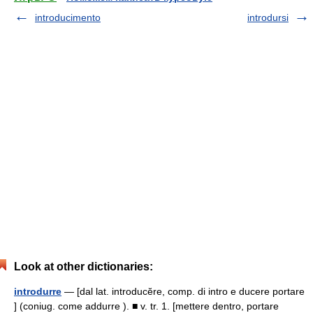
introducimento
introdursi
Look at other dictionaries:
introdurre
— [dal lat. introducĕre, comp. di intro e ducere portare
] (coniug. come addurre ). ■ v. tr. 1. [mettere dentro, portare