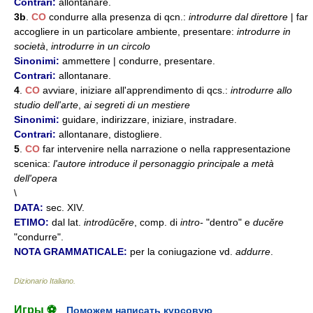
Contrari:
allontanare.
3b
.
CO
condurre alla presenza di qcn.:
introdurre dal direttore
| far
accogliere in un particolare ambiente, presentare:
introdurre in
società
,
introdurre in un circolo
Sinonimi:
ammettere | condurre, presentare.
Contrari:
allontanare.
4
.
CO
avviare, iniziare all'apprendimento di qcs.:
introdurre allo
studio dell'arte
,
ai segreti di un mestiere
Sinonimi:
guidare, indirizzare, iniziare, instradare.
Contrari:
allontanare, distogliere.
5
.
CO
far intervenire nella narrazione o nella rappresentazione
scenica:
l'autore introduce il personaggio principale a metà
dell'opera
\
DATA:
sec. XIV.
ETIMO:
dal lat.
introdūcĕre
, comp. di
intro-
"dentro" e
ducĕre
"condurre".
NOTA GRAMMATICALE:
per la coniugazione vd.
addurre
.
Dizionario Italiano
.
Игры ⚽
Поможем написать курсовую