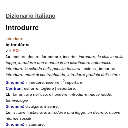
Dizionario italiano
introdurre
introdurre
in·tro·dùr·re
v.tr.
FO
1a
. mettere dentro, far entrare, inserire:
introdurre la chiave nella
toppa
,
introdurre una moneta in un distributore automatico
,
introdurre la scheda nell'apposita fessura
| estens., importare:
introdurre merci di contrabbando
,
introdurre prodotti dall'estero
2
Sinonimi:
immettere, inserire |
importare.
Contrari:
estrarre, togliere | esportare.
1b
. far entrare nell'uso, diffondere:
introdurre nuove mode
,
terminologie
Sinonimi:
divulgare, inserire.
1c
. istituire, instaurare:
introdurre una legge
,
un decreto
,
nuove
riforme sociali
Sinonimi:
instaurare.