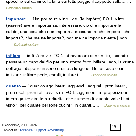
specchio sul camino, la luna sui tetti, poggiò il cappotto sulla… …
Dizionario italiano
importare
— 1im·por·tà·re v.intr., v.tr. (io impòrto) FO 1. v.intr.
(essere) avere importanza, interessare: ciò che importa è la
salute, una cosa che non importa a nessuno; anche impers.: che
importa?, che me ne importa?, non me ne importa niente | non…
…
Dizionario italiano
infilare
— in·fi·là·re v.tr. FO 1. attraversare con un filo, facendo
passare un capo del filo per uno stretto foro: infilare l ago, la cruna
dell ago | disporre in serie ordinata lungo un filo, un asta o sim.;
infilzare: infilare perle, coralli; infilare i… …
Dizionario italiano
quanto
— 1quàn·to agg.interr., agg.escl., agg.rel., pron.interr.,
pron.escl., pron.rel., avv., s.m. FO 1. agg.interr., in proposizioni
interrogative dirette o indirette: che numero di: quante volte l hai
visto?, per quante persone cucini?, in quanti… …
Dizionario italiano
© Academic, 2000-2026
18+
Contact us:
Technical Support
,
Advertising