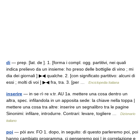
di
— prep. [lat. de ]. 1. [forma i compl. ogg. partitivi, nei quali
indica prelievo da un insieme: ho preso delle bottiglie di vino ; mi
dia dei giornali ] ▶◀ qualche. 2. [con significato partitivo: alcuni di
essi ; molti di voi ] ▶◀ fra, tra. 3. [per …
Enciclopedia Italiana
inserire
— in·se·rì·re v.tr. AU 1a. mettere una cosa dentro un
altra, spec. infilandola in un apposita sede: la chiave nella toppa |
mettere una cosa tra altre: inserire un segnalibro tra le pagine
Sinonimi: infilare, introdurre. Contrari: levare, togliere …
Dizionario
italiano
poi
— pòi avv. FO 1. dopo, in seguito: di questo parleremo poi, poi
hanno cambiato programma, ci penseremo poi | in correlazione e