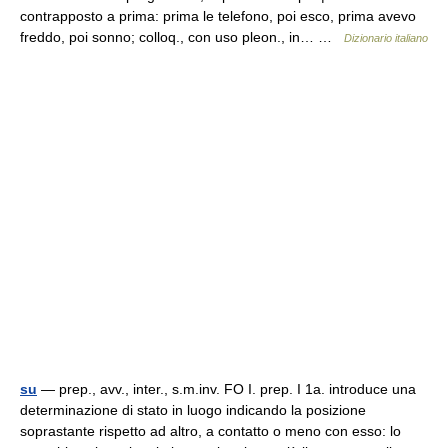
contrapposto a prima: prima le telefono, poi esco, prima avevo
freddo, poi sonno; colloq., con uso pleon., in… …
Dizionario italiano
su
— prep., avv., inter., s.m.inv. FO I. prep. I 1a. introduce una
determinazione di stato in luogo indicando la posizione
soprastante rispetto ad altro, a contatto o meno con esso: lo